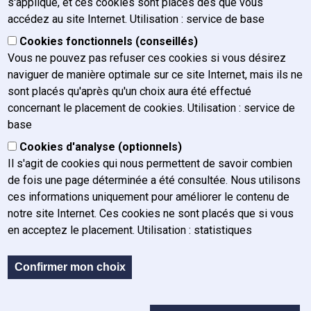
s'applique, et ces cookies sont placés dès que vous
d'information juridique ‘IFJ Lex’, qui relève de l’une des
accédez au site Internet. Utilisation : service de base
tâches légales de l’Institut de Formation Judiciaire (IFJ), à
Cookies fonctionnels (conseillés)
savoir la gestion des connaissances et de la documentation.
Vous ne pouvez pas refuser ces cookies si vous désirez
naviguer de manière optimale sur ce site Internet, mais ils ne
sont placés qu'après qu'un choix aura été effectué
Fichiers
concernant le placement de cookies. Utilisation : service de
base
Titre
Taille
Cookies d'analyse (optionnels)
IFJ Lex 19 juin 2025.pdf
1.73 Mo
Il s'agit de cookies qui nous permettent de savoir combien
de fois une page déterminée a été consultée. Nous utilisons
ces informations uniquement pour améliorer le contenu de
notre site Internet. Ces cookies ne sont placés que si vous
en acceptez le placement. Utilisation : statistiques
Confirmer mon choix
Sous-pied de page
Retour au site IFJ
R
Plan du site