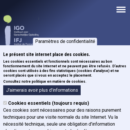
Aller au contenu principal
Paramètres de confidentialité
Le présent site internet place des cookies.
Les cookies essentiels et fonctionnels sont nécessaires au bon
fonctionnement du site Internet et ne peuvent pas être refusés. D’autres
cookies sont utilisés à des fins statistiques (cookies d’analyse) et ne
Fil d'Ariane
Accueil
seront placés que si vous en acceptez le placement.
Consultez notre politique en matière de cookies.
J'aimerais avoir plus d'informations
IFJ Lex 19 juin 2025
Cookies essentiels (toujours requis)
Ces cookies sont nécessaires pour des raisons purement
Category
L'IFJ
techniques pour une visite normale du site Internet. Vu la
nécessité technique, seule une obligation d'information
Via le lien ci-dessous, vous pouvez consulter notre lettre