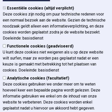
Recente toevoegingen
Essentiële cookies (altijd verplicht)
Deze cookies zijn nodig om puur technische redenen voor
een normaal bezoek aan de website. Gezien de technische
Lente News van het internationaal
noodzaak geldt alleen een informatieverplichting, en deze
familie- en jeugdrecht (Juni 2026)
cookies worden geplaatst zodra je de website bezoekt.
Doeleinde: basisdienst
Functionele cookies (geadviseerd)
IGO Lex 25 juni 2026
U kunt deze cookies niet weigeren als u op deze website
wilt surfen, maar ze worden pas geplaatst nadat er een
keuze is gemaakt met betrekking tot het plaatsen van
cookies. Doeleinde: basisdienst
Documentatieoverzicht penaal editie
193 (mei - juni 2026)
Analytische cookies (facultatief)
Deze cookies gebruiken we onder meer om te weten
hoeveel keer een bepaalde pagina wordt gelezen. Deze
informatie gebruiken we enkel om de inhoud van onze
website te verbeteren. Deze cookies worden enkel
geplaatst nadat u hiervoor uw akkoord hebt gegeven.