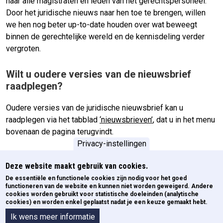
naar alle magistraten en leden van het gerechtspersoneel.
Door het juridische nieuws naar hen toe te brengen, willen
we hen nog beter up-to-date houden over wat beweegt
binnen de gerechtelijke wereld en de kennisdeling verder
vergroten.
Wilt u oudere versies van de nieuwsbrief
raadplegen?
Oudere versies van de juridische nieuwsbrief kan u
raadplegen via het tabblad
‘nieuwsbrieven’
, dat u in het menu
bovenaan de pagina terugvindt.
Privacy-instellingen
Documentatie
Deze website maakt gebruik van cookies.
De documentatie uit vorige nieuwsbrieven is beschikbaar via
De essentiële en functionele cookies zijn nodig voor het goed
functioneren van de website en kunnen niet worden geweigerd. Andere
het tabblad ‘Documentatie’. Via de zoekfilter kan u op zoek
cookies worden gebruikt voor statistische doeleinden (analytische
gaan naar de gewenste informatie.
cookies) en worden enkel geplaatst nadat je een keuze gemaakt hebt.
Ik wens meer informatie