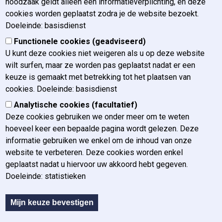
noodzaak geldt alleen een informatieverplichting, en deze
voor Gerechtelijke Opleiding (IGO) u informeren over
cookies worden geplaatst zodra je de website bezoekt.
(nakende) wetgeving en activiteiten binnen zowel de diverse
Doeleinde: basisdienst
arrondissementen van justitie als bij de nationale en
Functionele cookies (geadviseerd)
internationale instellingen die haar omringen.
U kunt deze cookies niet weigeren als u op deze website
wilt surfen, maar ze worden pas geplaatst nadat er een
keuze is gemaakt met betrekking tot het plaatsen van
Fichiers
cookies. Doeleinde: basisdienst
Analytische cookies (facultatief)
Titel
Grootte
Deze cookies gebruiken we onder meer om te weten
igo_lex_nl_25032024.pdf
1.75 MB
hoeveel keer een bepaalde pagina wordt gelezen. Deze
informatie gebruiken we enkel om de inhoud van onze
website te verbeteren. Deze cookies worden enkel
geplaatst nadat u hiervoor uw akkoord hebt gegeven.
Doeleinde: statistieken
Mijn keuze bevestigen
Sous-pied de page
Terug naar IGO website