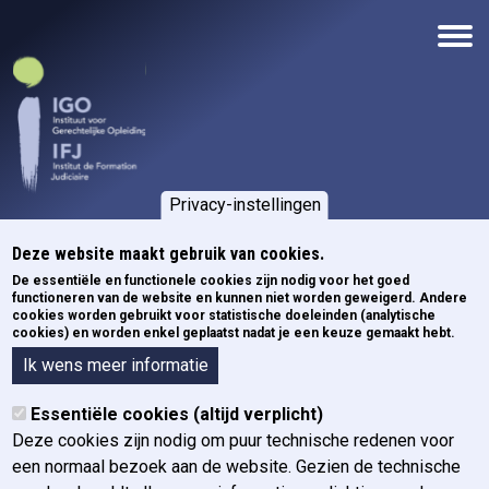
Overslaan en naar de inhoud gaan
Privacy-instellingen
Deze website maakt gebruik van cookies.
Kruimelpad
De essentiële en functionele cookies zijn nodig voor het goed
Home
functioneren van de website en kunnen niet worden geweigerd. Andere
cookies worden gebruikt voor statistische doeleinden (analytische
cookies) en worden enkel geplaatst nadat je een keuze gemaakt hebt.
IGO Lex 25 maart 2024
Ik wens meer informatie
Essentiële cookies (altijd verplicht)
Category
Het IGO
Deze cookies zijn nodig om puur technische redenen voor
een normaal bezoek aan de website. Gezien de technische
Via deze periodieke juridische nieuwsbrief wil het Instituut