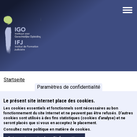
Direkt zum Inhalt
Pfadnavigation
Startseite
Paramètres de confidentialité
Le présent site internet place des cookies.
Contact
Les cookies essentiels et fonctionnels sont nécessaires au bon
fonctionnement du site Internet et ne peuvent pas être refusés. D’autres
cookies sont utilisés à des fins statistiques (cookies d’analyse) et ne
Name
seront placés que si vous en acceptez le placement.
Consultez notre politique en matière de cookies.